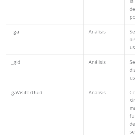
la
de
po
_ga
Análisis
Se
di
us
_gid
Análisis
Se
di
us
gaVisitorUuid
Análisis
Co
si
me
fu
de
se