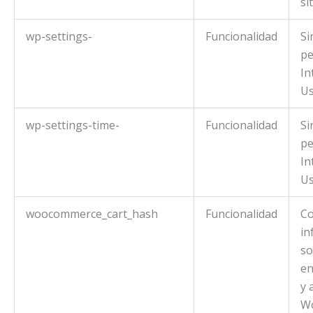
si
wp-settings-
Funcionalidad
Si
pe
In
Us
wp-settings-time-
Funcionalidad
Si
pe
In
Us
woocommerce_cart_hash
Funcionalidad
Co
in
so
en
y 
W