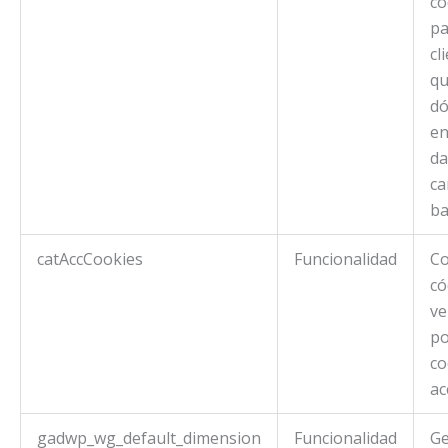
có
pa
cl
qu
d
en
da
ca
ba
catAccCookies
Funcionalidad
Co
có
ve
po
co
ac
gadwp_wg_default_dimension
Funcionalidad
Ge