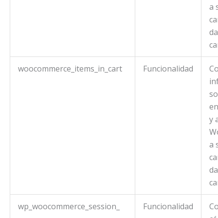
a 
ca
da
ca
woocommerce_items_in_cart
Funcionalidad
Co
in
so
en
y 
W
a 
ca
da
ca
wp_woocommerce_session_
Funcionalidad
Co