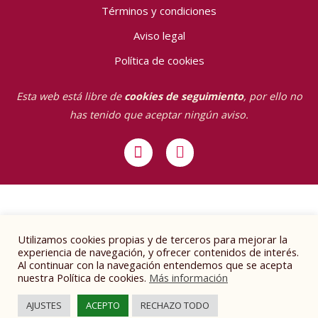
Términos y condiciones
Aviso legal
Política de cookies
Esta web está libre de
cookies de seguimiento
, por ello no
has tenido que aceptar ningún aviso.
I
E
n
n
s
v
t
e
a
l
g
o
r
p
Utilizamos cookies propias y de terceros para mejorar la
a
e
experiencia de navegación, y ofrecer contenidos de interés.
Al continuar con la navegación entendemos que se acepta
m
nuestra Política de cookies.
Más información
AJUSTES
ACEPTO
RECHAZO TODO